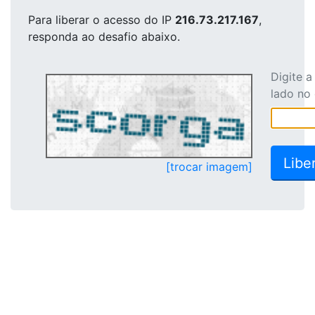
Para liberar o acesso
do IP
216.73.217.167
,
responda ao desafio abaixo.
Digite 
lado no
[trocar imagem]